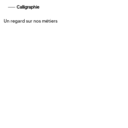
Calligraphie
Un regard sur nos métiers
Découvrez
nos réalisations pour nos
clients