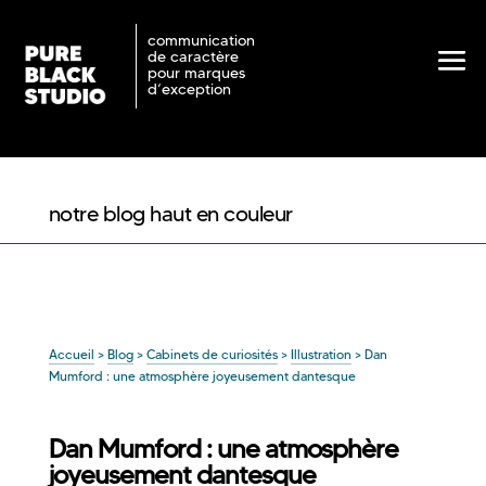
communication
de caractère
pour marques
d’exception
notre blog haut en couleur
Accueil
>
Blog
>
Cabinets de curiosités
>
Illustration
>
Dan
Mumford : une atmosphère joyeusement dantesque
Dan Mumford : une atmosphère
joyeusement dantesque